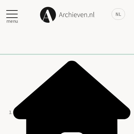
NL
menu