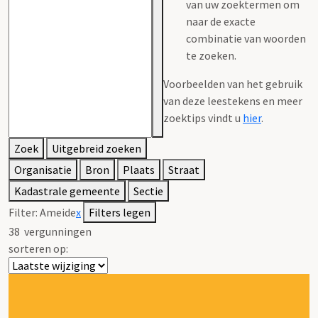
van uw zoektermen om
naar de exacte
combinatie van woorden
te zoeken.
Voorbeelden van het gebruik
van deze leestekens en meer
zoektips vindt u
hier
.
Zoek
Uitgebreid zoeken
Organisatie
Bron
Plaats
Straat
Kadastrale gemeente
Sectie
Filter:
Ameide
x
Filters legen
38
vergunningen
sorteren op: