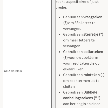
zoekt u specifieker of juist
breder:
Gebruik een
vraagteken
(?)
om één letter te
vervangen.
Gebruik een
sterretje (*)
om meer letters te
vervangen.
Gebruik een
dollarteken
($)
voor uw zoekterm
voor resultaten die op
elkaar lijken.
Gebruik een
minteken (-)
om zoektermen uit te
sluiten.
Gebruik een
Dubbele
aanhalingstekens (" ")
aan het begin en einde