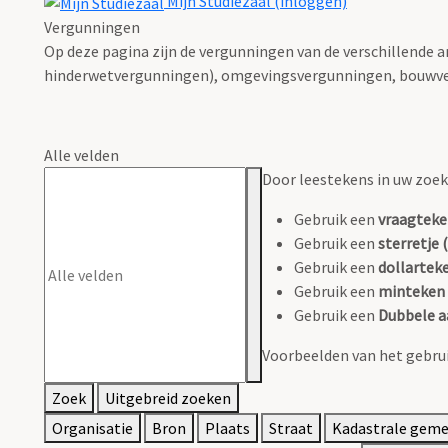
Mijn Studiezaal (inloggen)
Vergunningen
Op deze pagina zijn de vergunningen van de verschillende 
hinderwetvergunningen), omgevingsvergunningen, bouwve
Alle velden
Door leestekens in uw zoeko
Gebruik een
vraagteke
Gebruik een
sterretje (
Gebruik een
dollarteke
Gebruik een
minteken 
Gebruik een
Dubbele a
Voorbeelden van het gebrui
Zoek
Uitgebreid zoeken
Organisatie
Bron
Plaats
Straat
Kadastrale gem