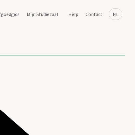
fgoedgids
Mijn Studiezaal
Help
Contact
NL