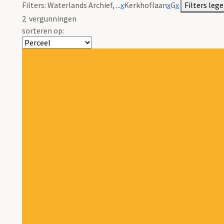
Filters:
Waterlands Archief, ...
x
Kerkhoflaan
x
G
x
Filters leg
2
vergunningen
sorteren op: