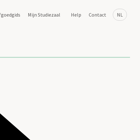
fgoedgids
Mijn Studiezaal
Help
Contact
NL