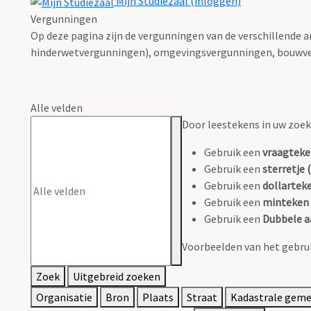
Mijn Studiezaal (inloggen)
Vergunningen
Op deze pagina zijn de vergunningen van de verschillende 
hinderwetvergunningen), omgevingsvergunningen, bouwve
Alle velden
Door leestekens in uw zoeko
Gebruik een
vraagteke
Gebruik een
sterretje (
Gebruik een
dollarteke
Gebruik een
minteken 
Gebruik een
Dubbele a
Voorbeelden van het gebrui
Zoek
Uitgebreid zoeken
Organisatie
Bron
Plaats
Straat
Kadastrale gem