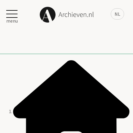
NL
menu