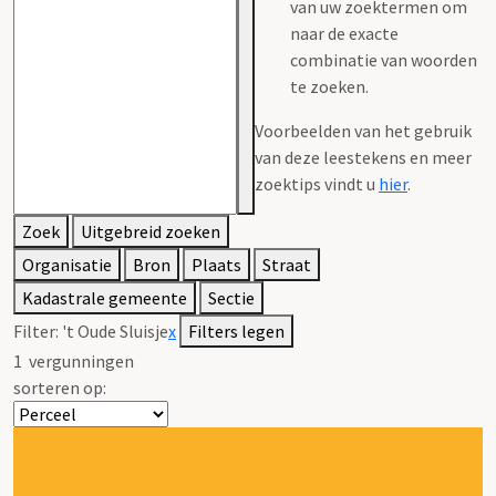
van uw zoektermen om
naar de exacte
combinatie van woorden
te zoeken.
Voorbeelden van het gebruik
van deze leestekens en meer
zoektips vindt u
hier
.
Zoek
Uitgebreid zoeken
Organisatie
Bron
Plaats
Straat
Kadastrale gemeente
Sectie
Filter:
't Oude Sluisje
x
Filters legen
1
vergunningen
sorteren op: