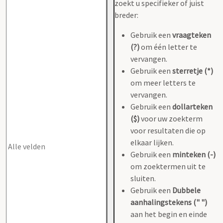
zoekt u specifieker of juist
breder:
Gebruik een
vraagteken
(?)
om één letter te
vervangen.
Gebruik een
sterretje (*)
om meer letters te
vervangen.
Gebruik een
dollarteken
($)
voor uw zoekterm
voor resultaten die op
elkaar lijken.
Gebruik een
minteken (-)
om zoektermen uit te
sluiten.
Gebruik een
Dubbele
aanhalingstekens (" ")
aan het begin en einde