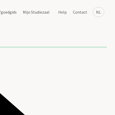
fgoedgids
Mijn Studiezaal
Help
Contact
NL