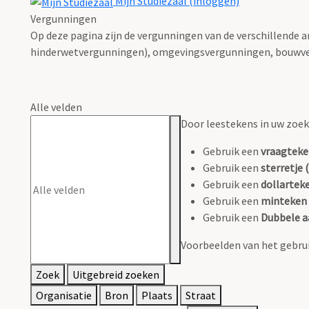
Mijn Studiezaal (inloggen)
Vergunningen
Op deze pagina zijn de vergunningen van de verschillende 
hinderwetvergunningen), omgevingsvergunningen, bouwve
Alle velden
Door leestekens in uw zoeko
Gebruik een
vraagteke
Gebruik een
sterretje (
Gebruik een
dollarteke
Gebruik een
minteken 
Gebruik een
Dubbele a
Voorbeelden van het gebrui
Zoek
Uitgebreid zoeken
Organisatie
Bron
Plaats
Straat