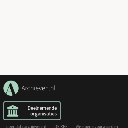
Deelnemende
organisaties
opendata.archieven.nl
DE REE
Algemene voorwaarden