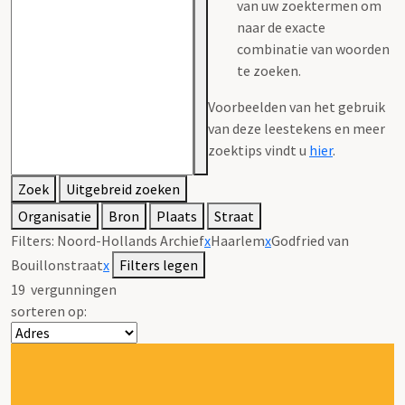
van uw zoektermen om
naar de exacte
combinatie van woorden
te zoeken.
Voorbeelden van het gebruik
van deze leestekens en meer
zoektips vindt u
hier
.
Zoek
Uitgebreid zoeken
Organisatie
Bron
Plaats
Straat
Filters:
Noord-Hollands Archief
x
Haarlem
x
Godfried van
Bouillonstraat
x
Filters legen
19
vergunningen
sorteren op: