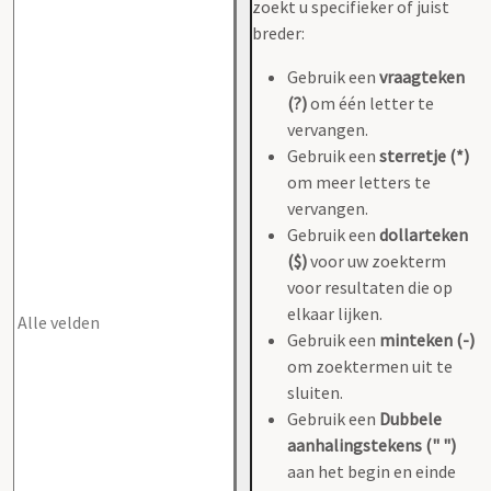
zoekt u specifieker of juist
breder:
Gebruik een
vraagteken
(?)
om één letter te
vervangen.
Gebruik een
sterretje (*)
om meer letters te
vervangen.
Gebruik een
dollarteken
($)
voor uw zoekterm
voor resultaten die op
elkaar lijken.
Gebruik een
minteken (-)
om zoektermen uit te
sluiten.
Gebruik een
Dubbele
aanhalingstekens (" ")
aan het begin en einde