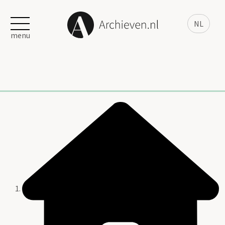
NL
menu