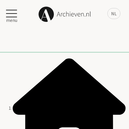
NL
menu