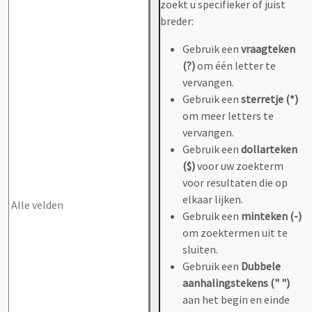
zoekt u specifieker of juist
breder:
Gebruik een
vraagteken
(?)
om één letter te
vervangen.
Gebruik een
sterretje (*)
om meer letters te
vervangen.
Gebruik een
dollarteken
($)
voor uw zoekterm
voor resultaten die op
elkaar lijken.
Gebruik een
minteken (-)
om zoektermen uit te
sluiten.
Gebruik een
Dubbele
aanhalingstekens (" ")
aan het begin en einde