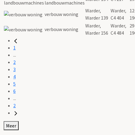
landbouwmachines
Warder,
Warder,
12
verbouw woning
Warder 139
C4 404
19
Warder,
Warder,
29
verbouw woning
Warder 156
C4 484
19
1
...
2
3
4
5
6
...
2
Meer