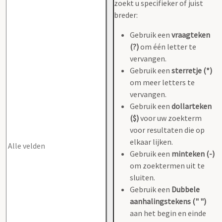
zoekt u specifieker of juist
breder:
Gebruik een
vraagteken
(?)
om één letter te
vervangen.
Gebruik een
sterretje (*)
om meer letters te
vervangen.
Gebruik een
dollarteken
($)
voor uw zoekterm
voor resultaten die op
elkaar lijken.
Gebruik een
minteken (-)
om zoektermen uit te
sluiten.
Gebruik een
Dubbele
aanhalingstekens (" ")
aan het begin en einde