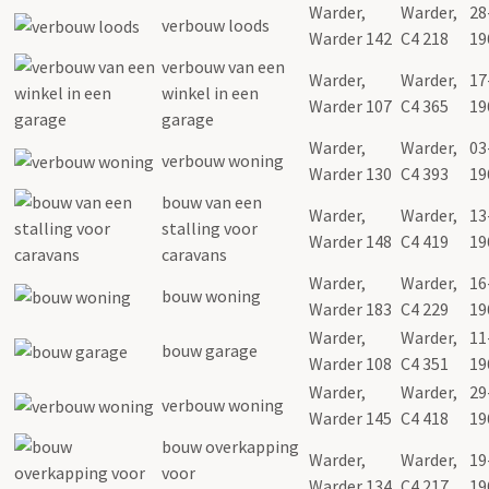
Warder,
Warder,
28
verbouw loods
Warder 142
C4 218
19
verbouw van een
Warder,
Warder,
17
winkel in een
Warder 107
C4 365
19
garage
Warder,
Warder,
03
verbouw woning
Warder 130
C4 393
19
bouw van een
Warder,
Warder,
13
stalling voor
Warder 148
C4 419
19
caravans
Warder,
Warder,
16
bouw woning
Warder 183
C4 229
19
Warder,
Warder,
11
bouw garage
Warder 108
C4 351
19
Warder,
Warder,
29
verbouw woning
Warder 145
C4 418
19
bouw overkapping
Warder,
Warder,
19
voor
Warder 134
C4 217
19