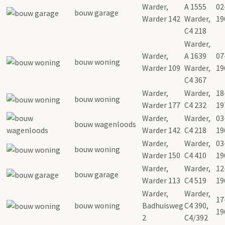
Warder,
A 1555
02
bouw garage
Warder 142
Warder,
19
C4 218
Warder,
Warder,
A 1639
07
bouw woning
Warder 109
Warder,
19
C4 367
Warder,
Warder,
18
bouw woning
Warder 177
C4 232
19
Warder,
Warder,
03
bouw wagenloods
Warder 142
C4 218
19
Warder,
Warder,
03
bouw woning
Warder 150
C4 410
19
Warder,
Warder,
12
bouw garage
Warder 113
C4 519
19
Warder,
Warder,
17
bouw woning
Badhuisweg
C4 390,
19
2
C4/392