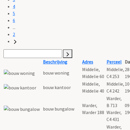
4
5
6
...
2
Beschrijving
Adres
Perceel
Da
Middelie,
Middelie,
28
bouw woning
Middelie 60
C4 253
19
Middelie,
Middelie,
10
bouw kantoor
Middelie 40
C4 242
19
Warder,
Warder,
B 713
09
bouw bungalow
Warder 188
Warder,
19
C4 431
Warder,