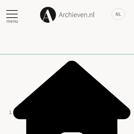
NL
menu