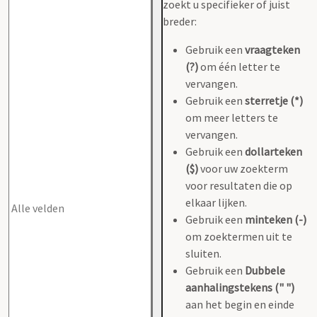
zoekt u specifieker of juist
breder:
Gebruik een
vraagteken
(?)
om één letter te
vervangen.
Gebruik een
sterretje (*)
om meer letters te
vervangen.
Gebruik een
dollarteken
($)
voor uw zoekterm
voor resultaten die op
elkaar lijken.
Gebruik een
minteken (-)
om zoektermen uit te
sluiten.
Gebruik een
Dubbele
aanhalingstekens (" ")
aan het begin en einde