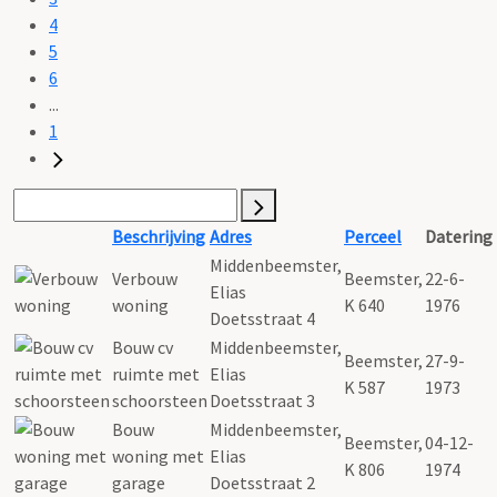
4
5
6
...
1
Beschrijving
Adres
Perceel
Datering
Middenbeemster,
Verbouw
Beemster,
22-6-
Elias
woning
K 640
1976
Doetsstraat 4
Bouw cv
Middenbeemster,
Beemster,
27-9-
ruimte met
Elias
K 587
1973
schoorsteen
Doetsstraat 3
Bouw
Middenbeemster,
Beemster,
04-12-
woning met
Elias
K 806
1974
garage
Doetsstraat 2