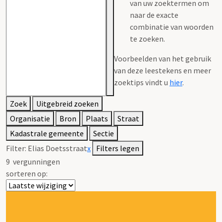
van uw zoektermen om
naar de exacte
combinatie van woorden
te zoeken.
Voorbeelden van het gebruik
van deze leestekens en meer
zoektips vindt u
hier
.
Zoek
Uitgebreid zoeken
Organisatie
Bron
Plaats
Straat
Kadastrale gemeente
Sectie
Filter:
Elias Doetsstraat
x
Filters legen
9
vergunningen
sorteren op: