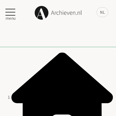
NL
menu