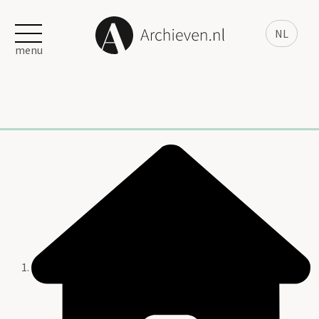
NL
menu