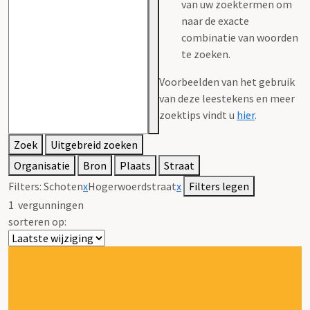
van uw zoektermen om
naar de exacte
combinatie van woorden
te zoeken.
Voorbeelden van het gebruik
van deze leestekens en meer
zoektips vindt u
hier
.
Zoek
Uitgebreid zoeken
Organisatie
Bron
Plaats
Straat
Filters:
Schoten
x
Hogerwoerdstraat
x
Filters legen
1
vergunningen
sorteren op: