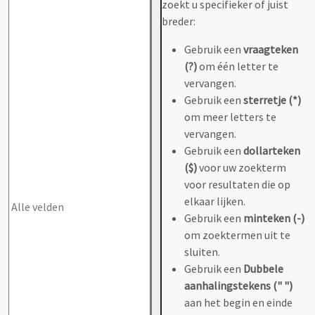
zoekt u specifieker of juist
breder:
Gebruik een
vraagteken
(?)
om één letter te
vervangen.
Gebruik een
sterretje (*)
om meer letters te
vervangen.
Gebruik een
dollarteken
($)
voor uw zoekterm
voor resultaten die op
elkaar lijken.
Gebruik een
minteken (-)
om zoektermen uit te
sluiten.
Gebruik een
Dubbele
aanhalingstekens (" ")
aan het begin en einde