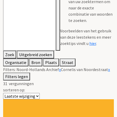
van uw zoektermen om
naar de exacte
combinatie van woorden
te zoeken.
Voorbeelden van het gebruik
van deze leestekens en meer
zoektips vindt u
hier
.
Zoek
Uitgebreid zoeken
Organisatie
Bron
Plaats
Straat
Filters:
Noord-Hollands Archief
x
Cornelis van Noordestraat
x
Filters legen
31
vergunningen
sorteren op: