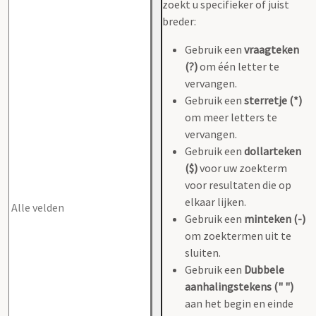
zoekt u specifieker of juist
breder:
Gebruik een
vraagteken
(?)
om één letter te
vervangen.
Gebruik een
sterretje (*)
om meer letters te
vervangen.
Gebruik een
dollarteken
($)
voor uw zoekterm
voor resultaten die op
elkaar lijken.
Gebruik een
minteken (-)
om zoektermen uit te
sluiten.
Gebruik een
Dubbele
aanhalingstekens (" ")
aan het begin en einde