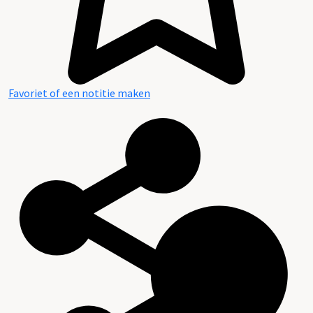
Favoriet of een notitie maken