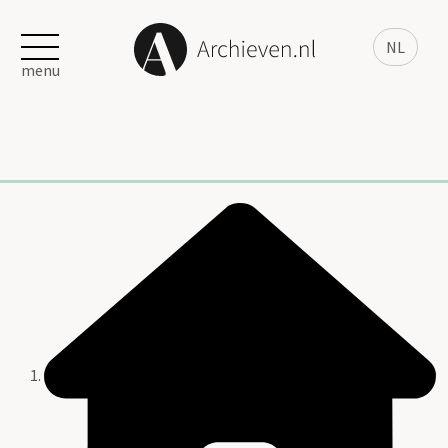
NL
menu