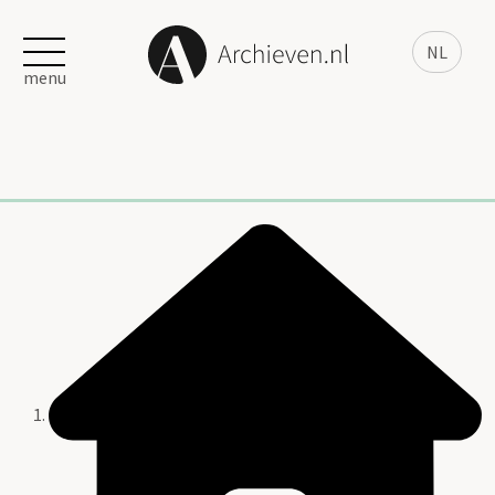
NL
menu