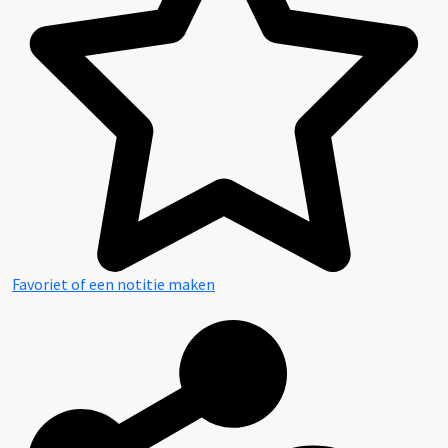
Favoriet of een notitie maken