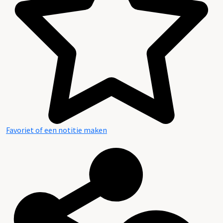
Favoriet of een notitie maken