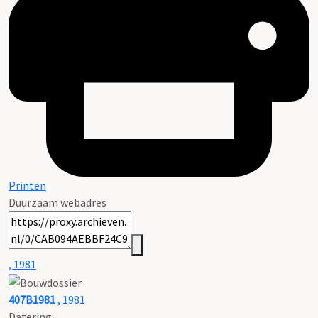
Printen
Duurzaam webadres
, 1981
407B1981
, 1981
Datering
: