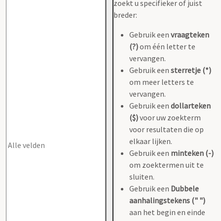
zoekt u specifieker of juist
breder:
Gebruik een
vraagteken
(?)
om één letter te
vervangen.
Gebruik een
sterretje (*)
om meer letters te
vervangen.
Gebruik een
dollarteken
($)
voor uw zoekterm
voor resultaten die op
elkaar lijken.
Gebruik een
minteken (-)
om zoektermen uit te
sluiten.
Gebruik een
Dubbele
aanhalingstekens (" ")
aan het begin en einde