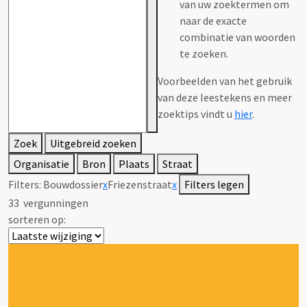
van uw zoektermen om
naar de exacte
combinatie van woorden
te zoeken.
Voorbeelden van het gebruik
van deze leestekens en meer
zoektips vindt u
hier
.
Zoek
Uitgebreid zoeken
Organisatie
Bron
Plaats
Straat
Filters:
Bouwdossier
x
Friezenstraat
x
Filters legen
33
vergunningen
sorteren op: