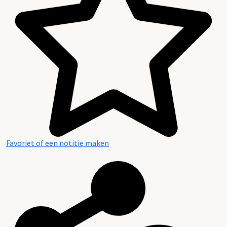
Favoriet of een notitie maken