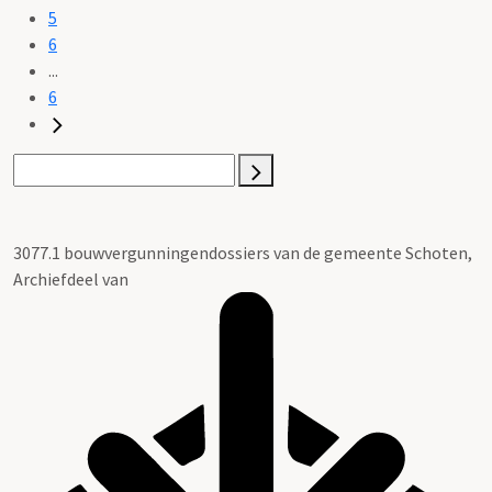
5
6
...
6
3077.1 bouwvergunningendossiers van de gemeente Schoten,
Archiefdeel van