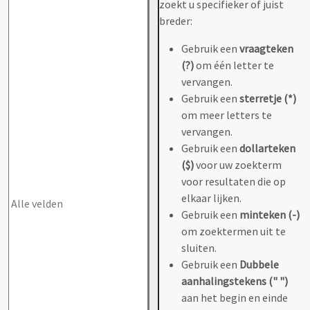
zoekt u specifieker of juist
breder:
Gebruik een
vraagteken
(?)
om één letter te
vervangen.
Gebruik een
sterretje (*)
om meer letters te
vervangen.
Gebruik een
dollarteken
($)
voor uw zoekterm
voor resultaten die op
elkaar lijken.
Gebruik een
minteken (-)
om zoektermen uit te
sluiten.
Gebruik een
Dubbele
aanhalingstekens (" ")
aan het begin en einde