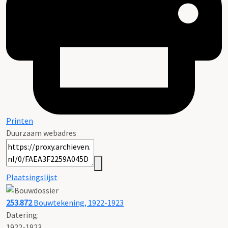
Printen
Duurzaam webadres
Plaatsingslijst
253.872
Bouwtekening, 1922-1923
Datering
:
1922-1923