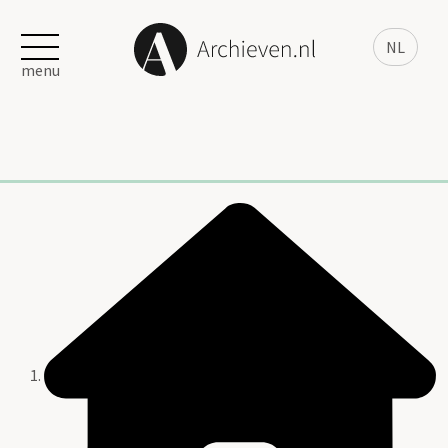
NL
menu