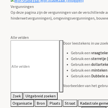
Mijn Studiezaal (inloggen)
Vergunningen
Op deze pagina zijn de vergunningen van de verschillende 
hinderwetvergunningen), omgevingsvergunningen, bouwve
Alle velden
Door leestekens in uw zoeko
Gebruik een
vraagteke
Gebruik een
sterretje (
Gebruik een
dollarteke
Gebruik een
minteken 
Gebruik een
Dubbele a
Voorbeelden van het gebrui
Zoek
Uitgebreid zoeken
Organisatie
Bron
Plaats
Straat
Kadastrale gem