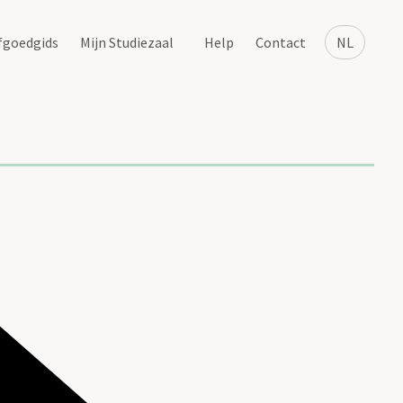
fgoedgids
Mijn Studiezaal
Help
Contact
NL