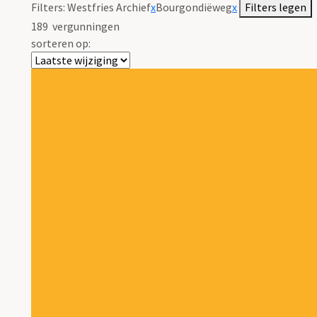
Filters:
Westfries Archief
x
Bourgondiëweg
x
Filters legen
189
vergunningen
sorteren op: