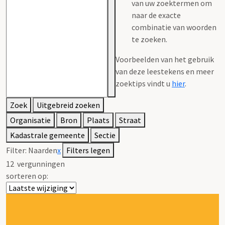
van uw zoektermen om
naar de exacte
combinatie van woorden
te zoeken.
Voorbeelden van het gebruik
van deze leestekens en meer
zoektips vindt u
hier
.
Zoek
Uitgebreid zoeken
Organisatie
Bron
Plaats
Straat
Kadastrale gemeente
Sectie
Filter:
Naarden
x
Filters legen
12
vergunningen
sorteren op: