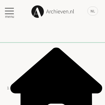
NL
menu