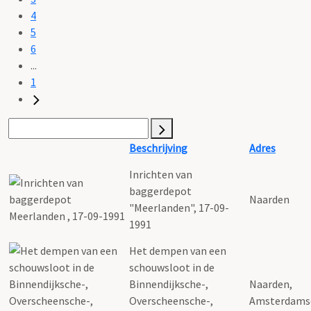
4
5
6
...
1
Beschrijving
Adres
Inrichten van
baggerdepot
Naarden
"Meerlanden", 17-09-
1991
Het dempen van een
schouwsloot in de
Binnendijksche-,
Naarden,
Overscheensche-,
Amsterdams