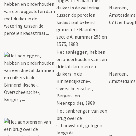
opgesloten dam met
duiker in de wetering
Naarden,
tussen de percelen
Amsterdams
kadastraal bekend
67 (ter hoog
gemeente Naarden,
sectie A, nummer 258 en
1575, 1983
Het aanleggen, hebben
en onderhouden van een
drietal dammen en
duikers in de
Naarden,
Binnendijksche-,
Amsterdams
Overscheensche-,
Berger-, en
Meentpolder, 1988
Het aanbrengen van een
brug over de
schouwsloot, gelegen
langs de