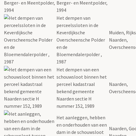
Berger- en Meentpolder,
1994
Het dempen van
perceelssloten in de
Keverdijksche
Muiden, Rijk
Overscheensche Polder
Naarden,
en de
Overscheen
Bloemendalerpolder ,
1987
Het dempen van een
schouwsloot binnen het
perceel kadastraal
Naarden,
bekend gemeente
Overscheen
Naarden sectie H
nummer 152, 1989
Het aanleggen, hebben
en onderhouden van een
Naarden, Go
dam in de schouwsloot
Naarden,