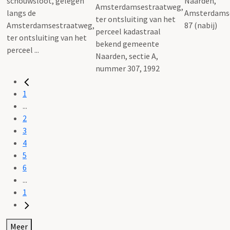
Naarden,
Amsterdamsestraatweg,
Amsterdams
ter ontsluiting van het
87 (nabij)
perceel kadastraal
bekend gemeente
Naarden, sectie A,
nummer 307, 1992
1
...
2
3
4
5
6
...
1
Meer