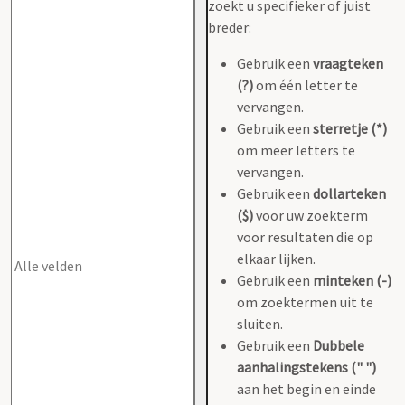
zoekt u specifieker of juist
breder:
Gebruik een
vraagteken
(?)
om één letter te
vervangen.
Gebruik een
sterretje (*)
om meer letters te
vervangen.
Gebruik een
dollarteken
($)
voor uw zoekterm
voor resultaten die op
elkaar lijken.
Gebruik een
minteken (-)
om zoektermen uit te
sluiten.
Gebruik een
Dubbele
aanhalingstekens (" ")
aan het begin en einde