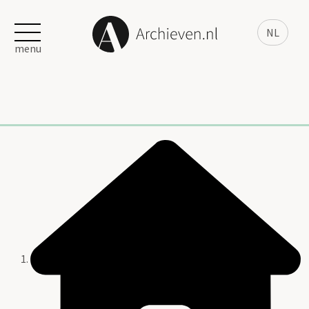
NL
menu