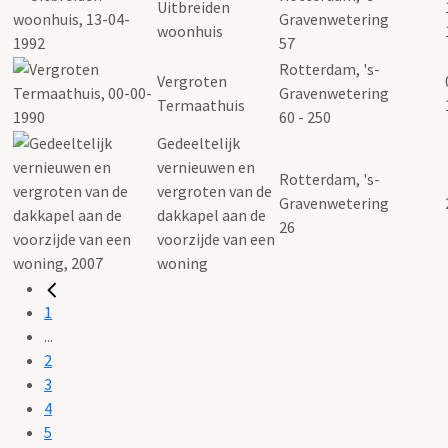
Uitbreiden
Gravenwetering
woonhuis
57
Rotterdam, 's-
Vergroten
Gravenwetering
Termaathuis
60 - 250
Gedeeltelijk
vernieuwen en
Rotterdam, 's-
vergroten van de
Gravenwetering
dakkapel aan de
26
voorzijde van een
woning
1
...
2
3
4
5