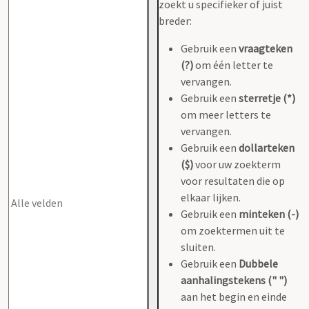
zoekt u specifieker of juist
breder:
Gebruik een
vraagteken
(?)
om één letter te
vervangen.
Gebruik een
sterretje (*)
om meer letters te
vervangen.
Gebruik een
dollarteken
($)
voor uw zoekterm
voor resultaten die op
elkaar lijken.
Gebruik een
minteken (-)
om zoektermen uit te
sluiten.
Gebruik een
Dubbele
aanhalingstekens (" ")
aan het begin en einde