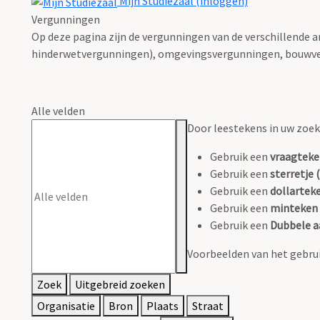
Mijn Studiezaal (inloggen)
Vergunningen
Op deze pagina zijn de vergunningen van de verschillende 
hinderwetvergunningen), omgevingsvergunningen, bouwve
Alle velden
Door leestekens in uw zoeko
Gebruik een
vraagteke
Gebruik een
sterretje (
Gebruik een
dollarteke
Gebruik een
minteken 
Gebruik een
Dubbele a
Voorbeelden van het gebrui
Zoek
Uitgebreid zoeken
Organisatie
Bron
Plaats
Straat