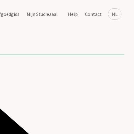
fgoedgids
Mijn Studiezaal
Help
Contact
NL