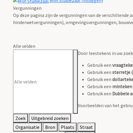
Mijn Studiezaal (inloggen)
Vergunningen
Op deze pagina zijn de vergunningen van de verschillende 
hinderwetvergunningen), omgevingsvergunningen, bouwve
Alle velden
Door leestekens in uw zoeko
Gebruik een
vraagteke
Gebruik een
sterretje (
Gebruik een
dollarteke
Gebruik een
minteken 
Gebruik een
Dubbele a
Voorbeelden van het gebrui
Zoek
Uitgebreid zoeken
Organisatie
Bron
Plaats
Straat