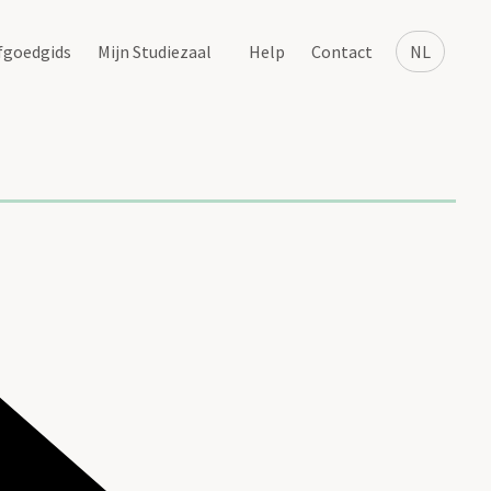
fgoedgids
Mijn Studiezaal
Help
Contact
NL