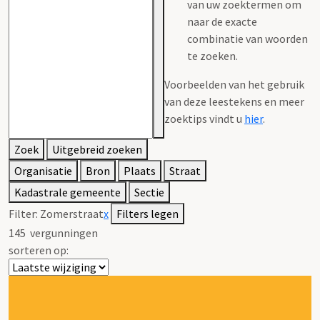
van uw zoektermen om
naar de exacte
combinatie van woorden
te zoeken.
Voorbeelden van het gebruik
van deze leestekens en meer
zoektips vindt u
hier
.
Zoek
Uitgebreid zoeken
Organisatie
Bron
Plaats
Straat
Kadastrale gemeente
Sectie
Filter:
Zomerstraat
x
Filters legen
145
vergunningen
sorteren op: