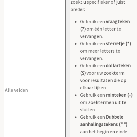
zoekt u specifieker of juist
breder:
Gebruik een
vraagteken
(?)
om één letter te
vervangen.
Gebruik een
sterretje (*)
om meer letters te
vervangen.
Gebruik een
dollarteken
($)
voor uw zoekterm
voor resultaten die op
elkaar lijken.
Gebruik een
minteken (-)
om zoektermen uit te
sluiten.
Gebruik een
Dubbele
aanhalingstekens (" ")
aan het begin en einde