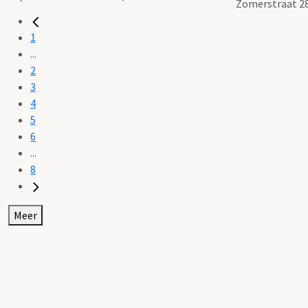
Zomerstraat 2
1
...
2
3
4
5
6
...
8
Meer