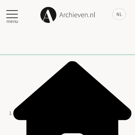
NL
menu