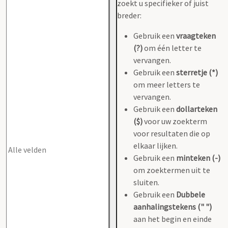
zoekt u specifieker of juist
breder:
Gebruik een
vraagteken
(?)
om één letter te
vervangen.
Gebruik een
sterretje (*)
om meer letters te
vervangen.
Gebruik een
dollarteken
($)
voor uw zoekterm
voor resultaten die op
elkaar lijken.
Gebruik een
minteken (-)
om zoektermen uit te
sluiten.
Gebruik een
Dubbele
aanhalingstekens (" ")
aan het begin en einde