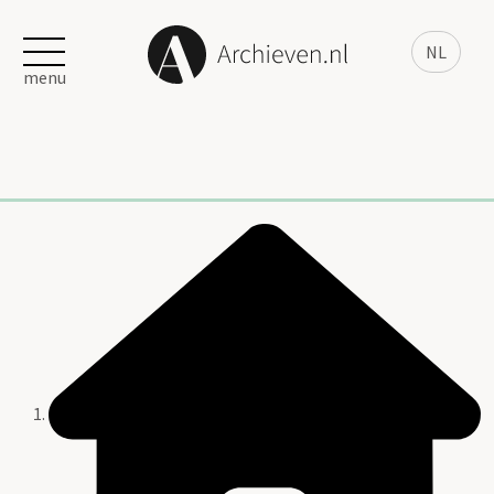
NL
menu