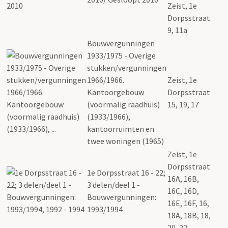
Zeist, 1e
Dorpsstraat
9, 11a
Bouwvergunningen
1933/1975 - Overige
stukken/vergunningen
1966/1966.
Zeist, 1e
Kantoorgebouw
Dorpsstraat
(voormalig raadhuis)
15, 19, 17
(1933/1966),
kantoorruimten en
twee woningen (1965)
Zeist, 1e
Dorpsstraat
1e Dorpsstraat 16 - 22;
16A, 16B,
3 delen/deel 1 -
16C, 16D,
Bouwvergunningen:
16E, 16F, 16,
1993/1994
18A, 18B, 18,
20, 22