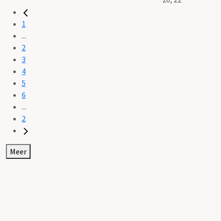
1
...
2
3
4
5
6
...
2
Meer