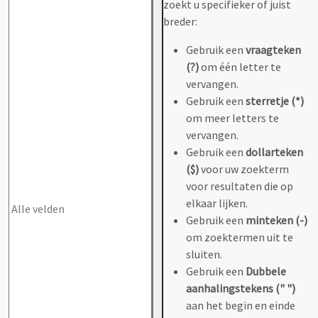
zoekt u specifieker of juist
breder:
Gebruik een
vraagteken
(?)
om één letter te
vervangen.
Gebruik een
sterretje (*)
om meer letters te
vervangen.
Gebruik een
dollarteken
($)
voor uw zoekterm
voor resultaten die op
elkaar lijken.
Gebruik een
minteken (-)
om zoektermen uit te
sluiten.
Gebruik een
Dubbele
aanhalingstekens (" ")
aan het begin en einde