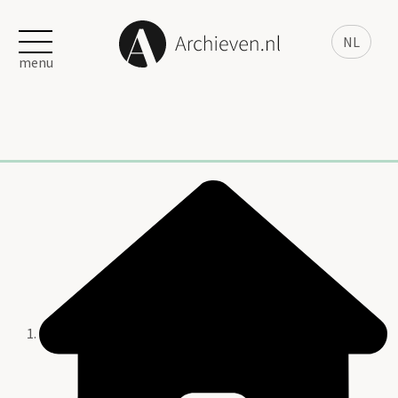
NL
menu