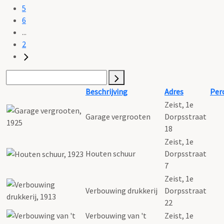
5
6
...
2
Beschrijving
Adres
Per
Zeist, 1e
Garage vergrooten
Dorpsstraat
18
Zeist, 1e
Houten schuur
Dorpsstraat
7
Zeist, 1e
Verbouwing drukkerij
Dorpsstraat
22
Verbouwing van 't
Zeist, 1e