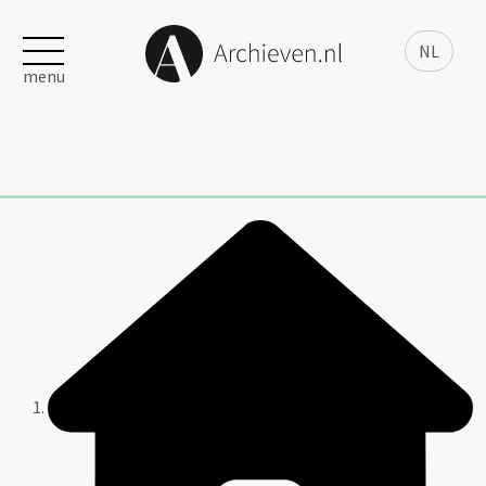
NL
menu