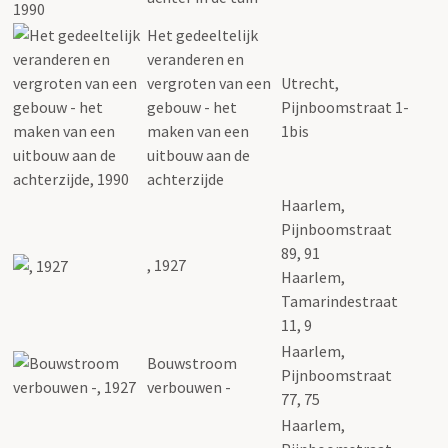
Het gedeeltelijk
veranderen en
vergroten van een
Utrecht,
gebouw - het
Pijnboomstraat 1-
maken van een
1bis
uitbouw aan de
achterzijde
Haarlem,
Pijnboomstraat
89, 91
, 1927
Haarlem,
Tamarindestraat
11, 9
Haarlem,
Bouwstroom
Pijnboomstraat
verbouwen -
77, 75
Haarlem,