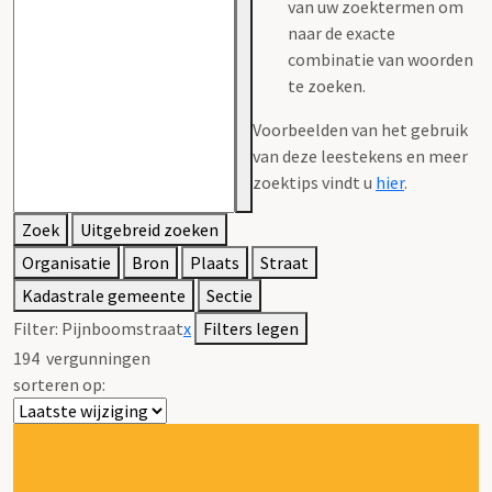
van uw zoektermen om
naar de exacte
combinatie van woorden
te zoeken.
Voorbeelden van het gebruik
van deze leestekens en meer
zoektips vindt u
hier
.
Zoek
Uitgebreid zoeken
Organisatie
Bron
Plaats
Straat
Kadastrale gemeente
Sectie
Filter:
Pijnboomstraat
x
Filters legen
194
vergunningen
sorteren op: