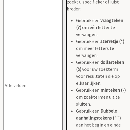
zoekt u specifieker of juist
breder:
Gebruik een
vraagteken
(?)
om één letter te
vervangen.
Gebruik een
sterretje (*)
om meer letters te
vervangen.
Gebruik een
dollarteken
($)
voor uw zoekterm
voor resultaten die op
elkaar lijken.
Gebruik een
minteken (-)
om zoektermen uit te
sluiten.
Gebruik een
Dubbele
aanhalingstekens (" ")
aan het begin en einde