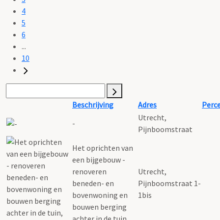
4
5
6
...
10
Beschrijving
Adres
Perc
Utrecht,
-
Pijnboomstraat
Het oprichten van
een bijgebouw -
renoveren
Utrecht,
beneden- en
Pijnboomstraat 1-
bovenwoning en
1bis
bouwen berging
achter in de tuin