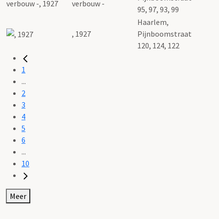
verbouw -
95, 97, 93, 99
Haarlem,
, 1927
Pijnboomstraat
120, 124, 122
1
...
2
3
4
5
6
...
10
Meer