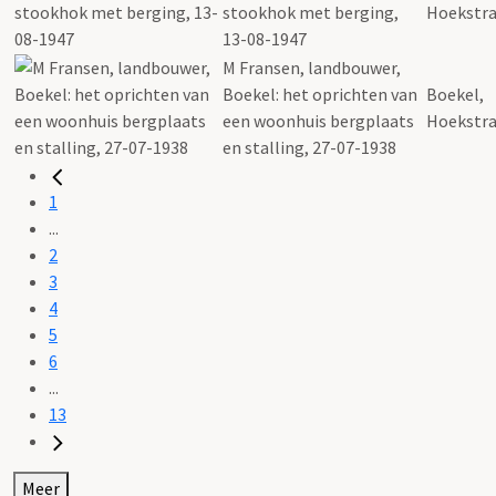
stookhok met berging,
Hoekstra
13-08-1947
M Fransen, landbouwer,
Boekel: het oprichten van
Boekel,
een woonhuis bergplaats
Hoekstra
en stalling, 27-07-1938
1
...
2
3
4
5
6
...
13
Meer