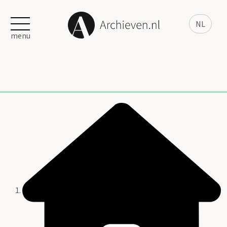
NL
menu