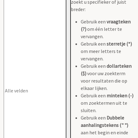
zoekt u specifieker of juist
breder:
Gebruik een
vraagteken
(?)
om één letter te
vervangen.
Gebruik een
sterretje (*)
om meer letters te
vervangen.
Gebruik een
dollarteken
($)
voor uw zoekterm
voor resultaten die op
elkaar lijken.
Gebruik een
minteken (-)
om zoektermen uit te
sluiten.
Gebruik een
Dubbele
aanhalingstekens (" ")
aan het begin en einde