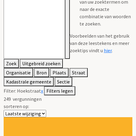
van uw zoektermen om
naar de exacte
combinatie van woorden
te zoeken.
Voorbeelden van het gebruik
van deze leestekens en meer
zoektips vindt u
hier
.
Zoek
Uitgebreid zoeken
Organisatie
Bron
Plaats
Straat
Kadastrale gemeente
Sectie
Filter:
Hoekstraat
x
Filters legen
249
vergunningen
sorteren op: