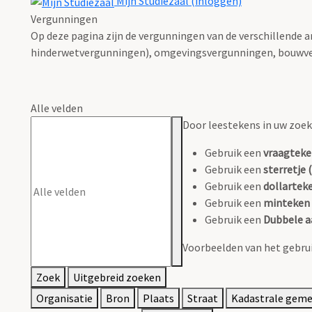
Mijn Studiezaal (inloggen)
Vergunningen
Op deze pagina zijn de vergunningen van de verschillende 
hinderwetvergunningen), omgevingsvergunningen, bouwve
Alle velden
Door leestekens in uw zoeko
Gebruik een
vraagteke
Gebruik een
sterretje (
Gebruik een
dollarteke
Gebruik een
minteken 
Gebruik een
Dubbele a
Voorbeelden van het gebrui
Zoek
Uitgebreid zoeken
Organisatie
Bron
Plaats
Straat
Kadastrale gem