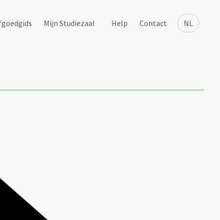
fgoedgids
Mijn Studiezaal
Help
Contact
NL