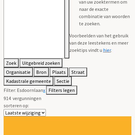
van uw zoektermen om
naar de exacte
combinatie van woorden
te zoeken.
Voorbeelden van het gebruik
van deze leestekens en meer
zoektips vindt u
hier
.
Zoek
Uitgebreid zoeken
Organisatie
Bron
Plaats
Straat
Kadastrale gemeente
Sectie
Filter:
Esdoornlaan
x
Filters legen
914
vergunningen
sorteren op: