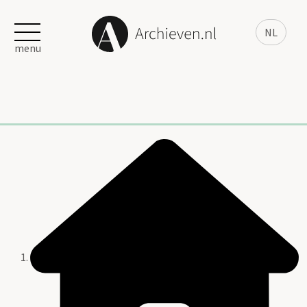
NL
menu