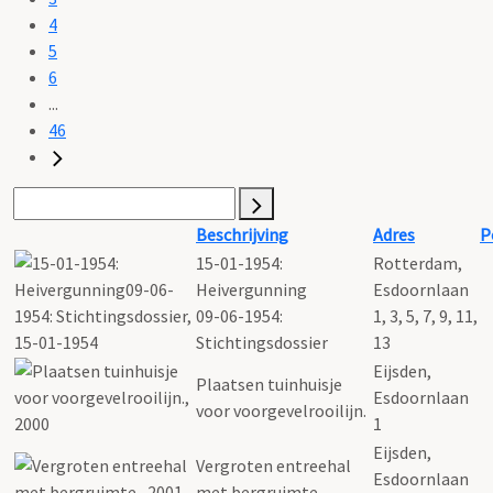
4
5
6
...
46
Beschrijving
Adres
P
15-01-1954:
Rotterdam,
Heivergunning
Esdoornlaan
09-06-1954:
1, 3, 5, 7, 9, 11,
Stichtingsdossier
13
Eijsden,
Plaatsen tuinhuisje
Esdoornlaan
voor voorgevelrooilijn.
1
Eijsden,
Vergroten entreehal
Esdoornlaan
met bergruimte.