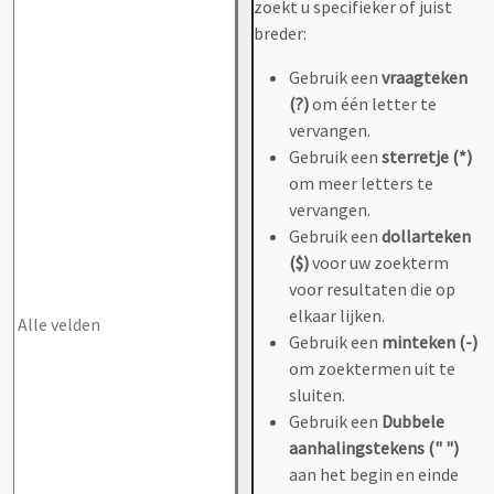
zoekt u specifieker of juist
breder:
Gebruik een
vraagteken
(?)
om één letter te
vervangen.
Gebruik een
sterretje (*)
om meer letters te
vervangen.
Gebruik een
dollarteken
($)
voor uw zoekterm
voor resultaten die op
elkaar lijken.
Gebruik een
minteken (-)
om zoektermen uit te
sluiten.
Gebruik een
Dubbele
aanhalingstekens (" ")
aan het begin en einde