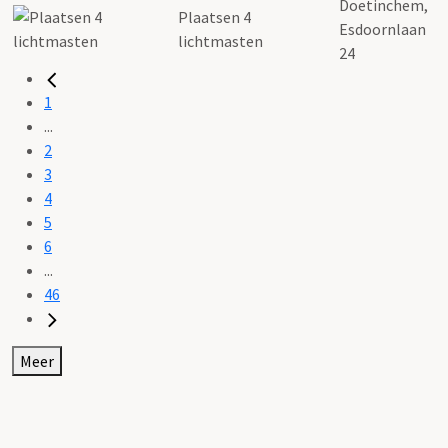
Doetinchem,
Plaatsen 4
Esdoornlaan
lichtmasten
24
1
...
2
3
4
5
6
...
46
Meer