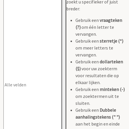
zoekt u specifieker of juist
breder:
Gebruik een
vraagteken
(?)
om één letter te
vervangen.
Gebruik een
sterretje (*)
om meer letters te
vervangen.
Gebruik een
dollarteken
($)
voor uw zoekterm
voor resultaten die op
elkaar lijken.
Gebruik een
minteken (-)
om zoektermen uit te
sluiten.
Gebruik een
Dubbele
aanhalingstekens (" ")
aan het begin en einde