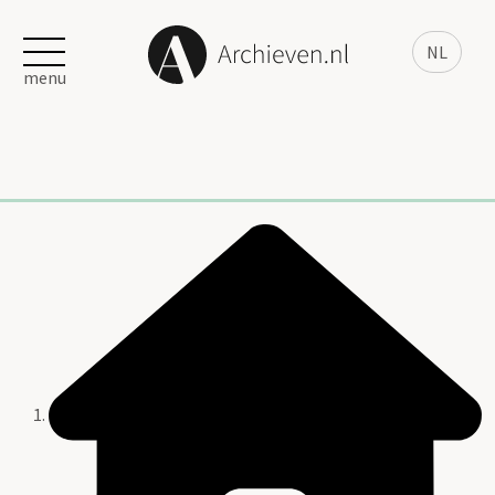
NL
menu