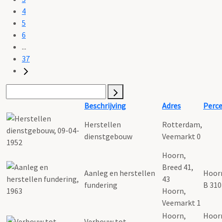
4
5
6
...
37
Beschrijving
Adres
Perce
Herstellen
Rotterdam,
dienstgebouw
Veemarkt 0
Hoorn,
Breed 41,
Aanleg en herstellen
Hoor
43
fundering
B 310
Hoorn,
Veemarkt 1
Hoorn,
Hoor
Verbouw tot