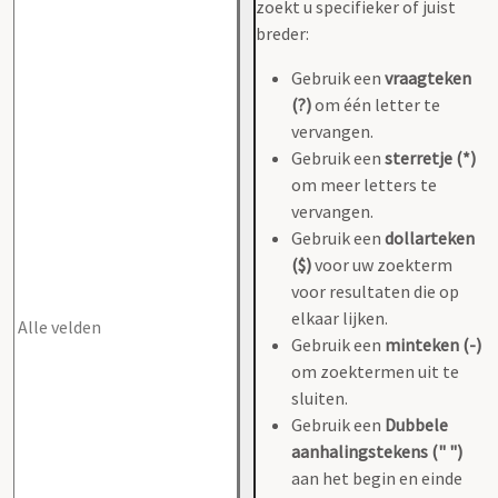
zoekt u specifieker of juist
breder:
Gebruik een
vraagteken
(?)
om één letter te
vervangen.
Gebruik een
sterretje (*)
om meer letters te
vervangen.
Gebruik een
dollarteken
($)
voor uw zoekterm
voor resultaten die op
elkaar lijken.
Gebruik een
minteken (-)
om zoektermen uit te
sluiten.
Gebruik een
Dubbele
aanhalingstekens (" ")
aan het begin en einde