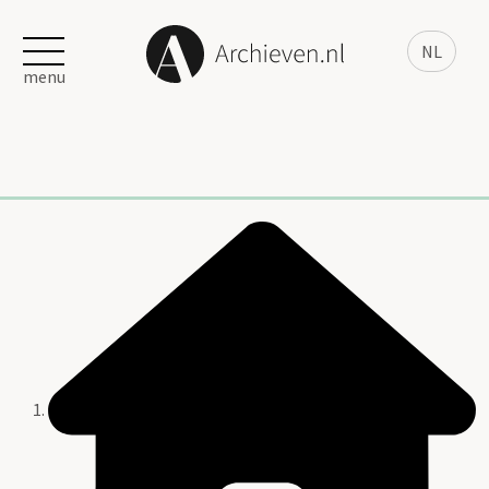
NL
menu