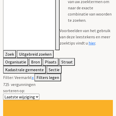
van uw zoektermen om
naar de exacte
combinatie van woorden
te zoeken.
Voorbeelden van het gebruik
van deze leestekens en meer
zoektips vindt u
hier
.
Zoek
Uitgebreid zoeken
Organisatie
Bron
Plaats
Straat
Kadastrale gemeente
Sectie
Filter:
Veemarkt
x
Filters legen
725
vergunningen
sorteren op: