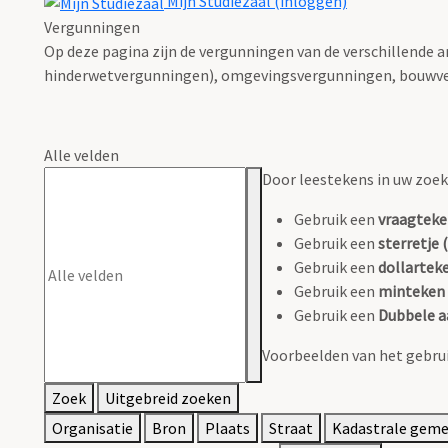
Mijn Studiezaal (inloggen)
Vergunningen
Op deze pagina zijn de vergunningen van de verschillende 
hinderwetvergunningen), omgevingsvergunningen, bouwve
Alle velden
Door leestekens in uw zoeko
Gebruik een
vraagteke
Gebruik een
sterretje (
Gebruik een
dollarteke
Gebruik een
minteken 
Gebruik een
Dubbele a
Voorbeelden van het gebrui
Zoek
Uitgebreid zoeken
Organisatie
Bron
Plaats
Straat
Kadastrale gem