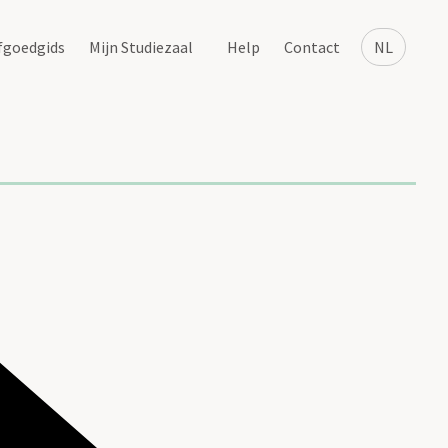
fgoedgids
Mijn Studiezaal
Help
Contact
NL