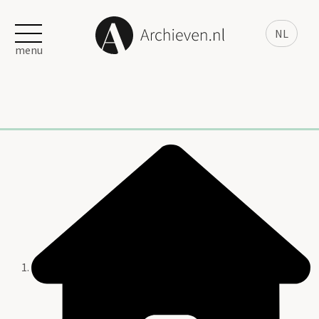
NL
menu