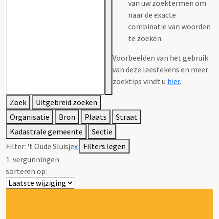
van uw zoektermen om
naar de exacte
combinatie van woorden
te zoeken.
Voorbeelden van het gebruik
van deze leestekens en meer
zoektips vindt u
hier
.
Zoek
Uitgebreid zoeken
Organisatie
Bron
Plaats
Straat
Kadastrale gemeente
Sectie
Filter:
't Oude Sluisje
x
Filters legen
1
vergunningen
sorteren op: