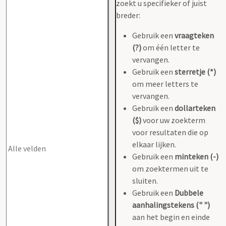
zoekt u specifieker of juist
breder:
Gebruik een
vraagteken
(?)
om één letter te
vervangen.
Gebruik een
sterretje (*)
om meer letters te
vervangen.
Gebruik een
dollarteken
($)
voor uw zoekterm
voor resultaten die op
elkaar lijken.
Gebruik een
minteken (-)
om zoektermen uit te
sluiten.
Gebruik een
Dubbele
aanhalingstekens (" ")
aan het begin en einde