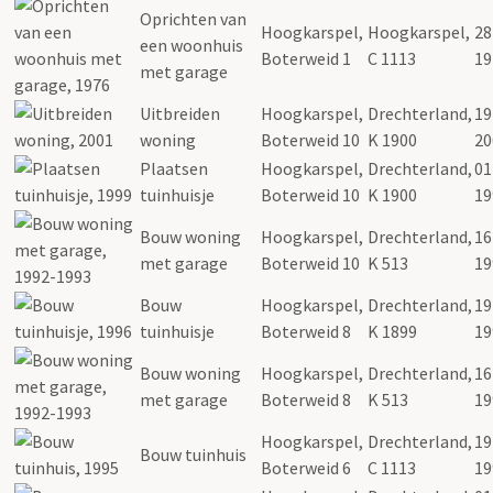
Oprichten van
Hoogkarspel,
Hoogkarspel,
28
een woonhuis
Boterweid 1
C 1113
19
met garage
Uitbreiden
Hoogkarspel,
Drechterland,
19
woning
Boterweid 10
K 1900
20
Plaatsen
Hoogkarspel,
Drechterland,
01
tuinhuisje
Boterweid 10
K 1900
19
Bouw woning
Hoogkarspel,
Drechterland,
16
met garage
Boterweid 10
K 513
19
Bouw
Hoogkarspel,
Drechterland,
19
tuinhuisje
Boterweid 8
K 1899
19
Bouw woning
Hoogkarspel,
Drechterland,
16
met garage
Boterweid 8
K 513
19
Hoogkarspel,
Drechterland,
19
Bouw tuinhuis
Boterweid 6
C 1113
19