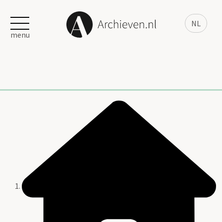
NL
menu