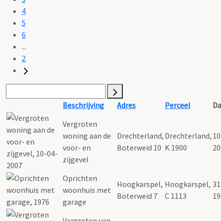
4
5
6
...
2
Beschrijving
Adres
Perceel
Da
Vergroten
woning aan de
Drechterland,
Drechterland,
10
voor- en
Boterweid 10
K 1900
20
zijgevel
Oprichten
Hoogkarspel,
Hoogkarspel,
31
woonhuis met
Boterweid 7
C 1113
19
garage
Vergroten van