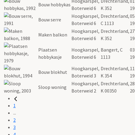
Hoogkarspel,
Drechterland,
01
Bouw hobbykas
Boterweid 6
K 352
19
Hoogkarspel,
Drechterland,
05
Bouw serre
Boterweid 6
C 1113
19
Hoogkarspel,
Drechterland,
27
Maken balkon
Boterweid 6
K 352
19
Plaatsen
Hoogkarspel,
Bangert, C
03
hobbykasje
Boterweid 6
1113
19
Hoogkarspel,
Drechterland,
11
Bouw blokhut
Boterweid 3
K 354
19
Hoogkarspel,
Drechterland,
28
Sloop woning
Boterweid 2
K 00350
20
1
...
2
3
4