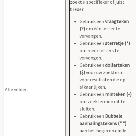
zoekt u specifieker of juist
breder:
Gebruik een
vraagteken
(?)
om één letter te
vervangen.
Gebruik een
sterretje (*)
om meer letters te
vervangen.
Gebruik een
dollarteken
($)
voor uw zoekterm
voor resultaten die op
elkaar lijken.
Gebruik een
minteken (-)
om zoektermen uit te
sluiten.
Gebruik een
Dubbele
aanhalingstekens (" ")
aan het begin en einde