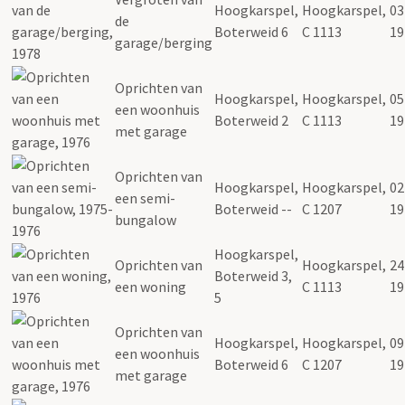
Hoogkarspel,
Hoogkarspel,
03
de
Boterweid 6
C 1113
19
garage/berging
Oprichten van
Hoogkarspel,
Hoogkarspel,
05
een woonhuis
Boterweid 2
C 1113
19
met garage
Oprichten van
Hoogkarspel,
Hoogkarspel,
02
een semi-
Boterweid --
C 1207
19
bungalow
Hoogkarspel,
Oprichten van
Hoogkarspel,
24
Boterweid 3,
een woning
C 1113
19
5
Oprichten van
Hoogkarspel,
Hoogkarspel,
09
een woonhuis
Boterweid 6
C 1207
19
met garage