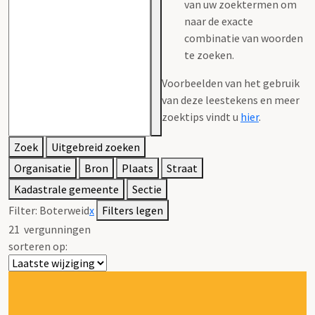
van uw zoektermen om
naar de exacte
combinatie van woorden
te zoeken.
Voorbeelden van het gebruik
van deze leestekens en meer
zoektips vindt u
hier
.
Zoek
Uitgebreid zoeken
Organisatie
Bron
Plaats
Straat
Kadastrale gemeente
Sectie
Filter:
Boterweid
x
Filters legen
21
vergunningen
sorteren op: