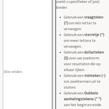
zoekt u specifieker of juist
breder:
Gebruik een
vraagteken
(?)
om één letter te
vervangen.
Gebruik een
sterretje (*)
om meer letters te
vervangen.
Gebruik een
dollarteken
($)
voor uw zoekterm
voor resultaten die op
elkaar lijken.
Gebruik een
minteken (-)
om zoektermen uit te
sluiten.
Gebruik een
Dubbele
aanhalingstekens (" ")
aan het begin en einde