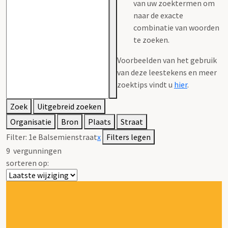
van uw zoektermen om
naar de exacte
combinatie van woorden
te zoeken.
Voorbeelden van het gebruik
van deze leestekens en meer
zoektips vindt u
hier
.
Zoek
Uitgebreid zoeken
Organisatie
Bron
Plaats
Straat
Filter:
1e Balsemienstraat
x
Filters legen
9
vergunningen
sorteren op: