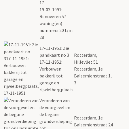
17
19-03-1991:
Renoveren 57
woning(en)
nummers 20 t/m
28
17-11-1951: Zie
pandkaart no 3
Rotterdam,
17-11-1951:
Hillevliet 51
Verbouwen
Rotterdam, 1e
bakkerij tot
Balsemienstraat 1,
garage en
3
rijwielbergplaats
Veranderen van
de voorgevel en
de begane
Rotterdam, 1e
grondverdieping
Balsemienstraat 24
tot