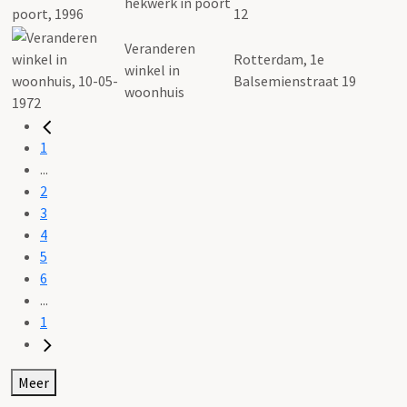
hekwerk in poort
12
Veranderen
Rotterdam, 1e
winkel in
Balsemienstraat 19
woonhuis
1
...
2
3
4
5
6
...
1
Meer