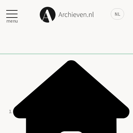
NL
menu