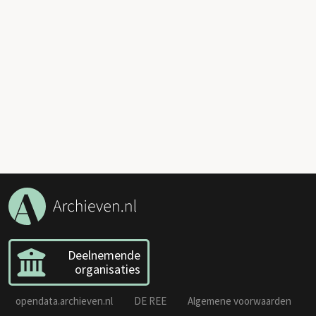
Deelnemende
organisaties
opendata.archieven.nl
DE REE
Algemene voorwaarden