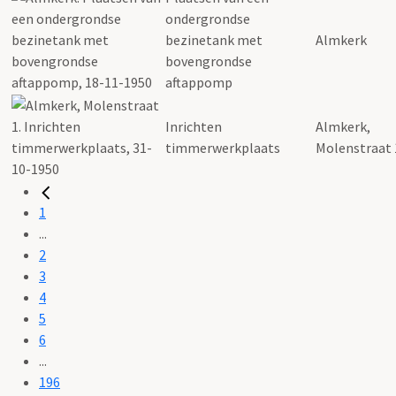
ondergrondse
bezinetank met
Almkerk
bovengrondse
aftappomp
Inrichten
Almkerk,
timmerwerkplaats
Molenstraat 
1
...
2
3
4
5
6
...
196