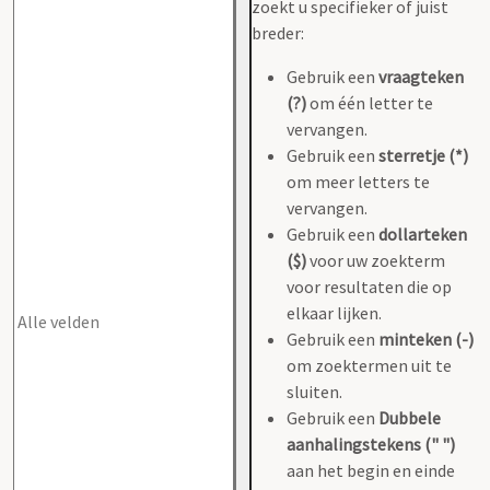
zoekt u specifieker of juist
breder:
Gebruik een
vraagteken
(?)
om één letter te
vervangen.
Gebruik een
sterretje (*)
om meer letters te
vervangen.
Gebruik een
dollarteken
($)
voor uw zoekterm
voor resultaten die op
elkaar lijken.
Gebruik een
minteken (-)
om zoektermen uit te
sluiten.
Gebruik een
Dubbele
aanhalingstekens (" ")
aan het begin en einde