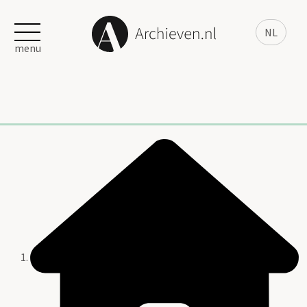
NL
menu