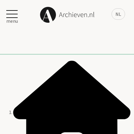
NL
menu