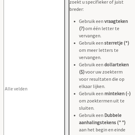
zoekt u specifieker of juist
breder:
Gebruik een
vraagteken
(?)
om één letter te
vervangen.
Gebruik een
sterretje (*)
om meer letters te
vervangen.
Gebruik een
dollarteken
($)
voor uw zoekterm
voor resultaten die op
elkaar lijken.
Gebruik een
minteken (-)
om zoektermen uit te
sluiten.
Gebruik een
Dubbele
aanhalingstekens (" ")
aan het begin en einde