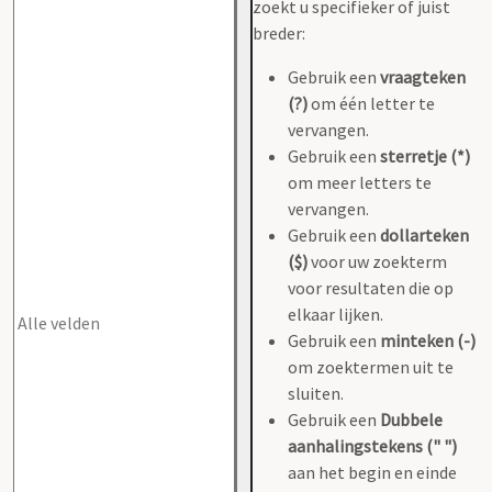
zoekt u specifieker of juist
breder:
Gebruik een
vraagteken
(?)
om één letter te
vervangen.
Gebruik een
sterretje (*)
om meer letters te
vervangen.
Gebruik een
dollarteken
($)
voor uw zoekterm
voor resultaten die op
elkaar lijken.
Gebruik een
minteken (-)
om zoektermen uit te
sluiten.
Gebruik een
Dubbele
aanhalingstekens (" ")
aan het begin en einde