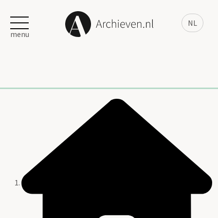
NL
menu