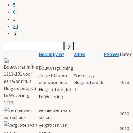
5
6
...
24
Beschrijving
Adres
Perceel
Dater
Bouwvergunning
1913-131 voor
Wetering,
een woonhuis
Huigsloterdijk
1913
Huigsloterdijk 3
3
te Wetering
vernieuwen van
2010
schuur
vergroten van
2010
woning