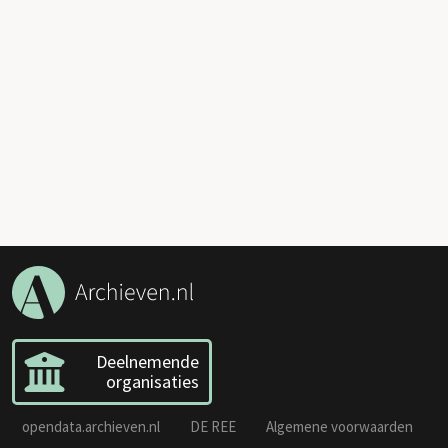
Deelnemende
organisaties
opendata.archieven.nl
DE REE
Algemene voorwaarden