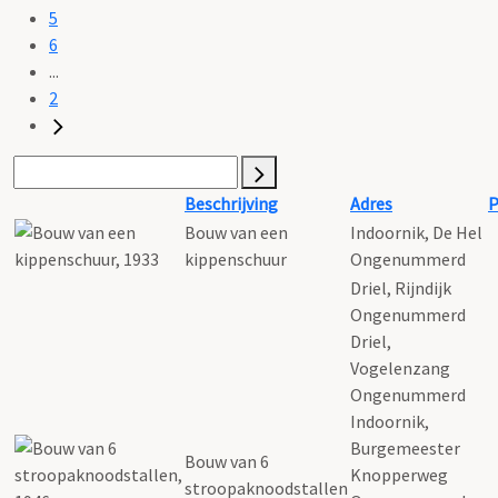
5
6
...
2
Beschrijving
Adres
P
Bouw van een
Indoornik, De Hel
kippenschuur
Ongenummerd
Driel, Rijndijk
Ongenummerd
Driel,
Vogelenzang
Ongenummerd
Indoornik,
Burgemeester
Bouw van 6
Knopperweg
stroopaknoodstallen