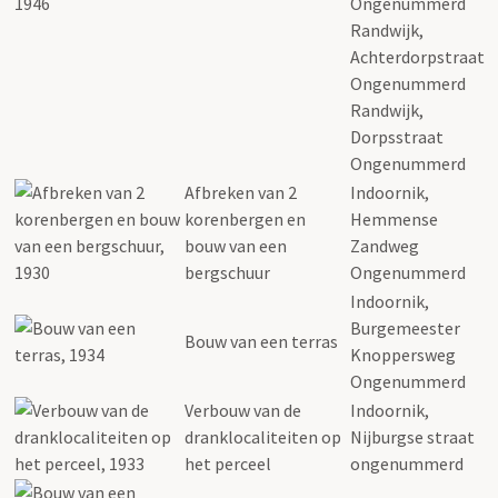
Ongenummerd
Randwijk,
Achterdorpstraat
Ongenummerd
Randwijk,
Dorpsstraat
Ongenummerd
Afbreken van 2
Indoornik,
korenbergen en
Hemmense
bouw van een
Zandweg
bergschuur
Ongenummerd
Indoornik,
Burgemeester
Bouw van een terras
Knoppersweg
Ongenummerd
Verbouw van de
Indoornik,
dranklocaliteiten op
Nijburgse straat
het perceel
ongenummerd