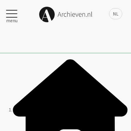
NL
menu