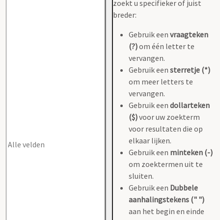
zoekt u specifieker of juist
breder:
Gebruik een
vraagteken
(?)
om één letter te
vervangen.
Gebruik een
sterretje (*)
om meer letters te
vervangen.
Gebruik een
dollarteken
($)
voor uw zoekterm
voor resultaten die op
elkaar lijken.
Gebruik een
minteken (-)
om zoektermen uit te
sluiten.
Gebruik een
Dubbele
aanhalingstekens (" ")
aan het begin en einde