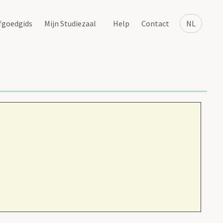
fgoedgids
Mijn Studiezaal
Help
Contact
NL