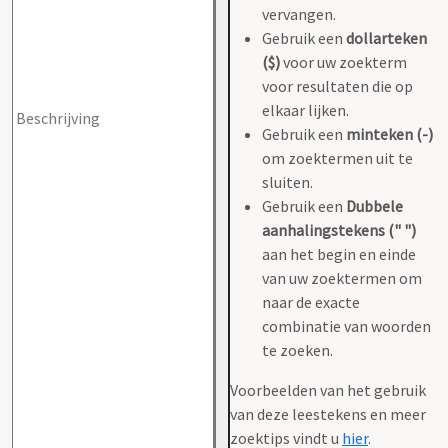
vervangen.
Gebruik een
dollarteken
($)
voor uw zoekterm
voor resultaten die op
elkaar lijken.
Gebruik een
minteken (-)
om zoektermen uit te
sluiten.
Gebruik een
Dubbele
aanhalingstekens (" ")
aan het begin en einde
van uw zoektermen om
naar de exacte
combinatie van woorden
te zoeken.
Voorbeelden van het gebruik
van deze leestekens en meer
zoektips vindt u
hier
.