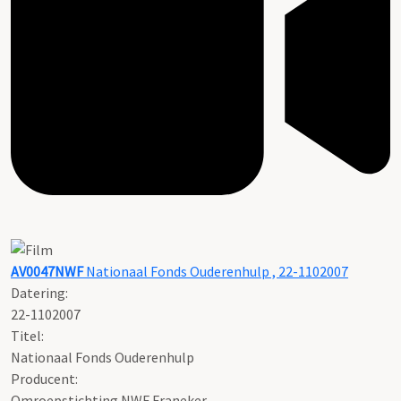
AV0047NWF
Nationaal Fonds Ouderenhulp , 22-1102007
Datering
:
22-1102007
Titel:
Nationaal Fonds Ouderenhulp
Producent:
Omroepstichting NWF Franeker