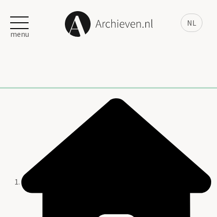
NL
menu