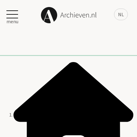
NL
menu