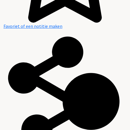
Favoriet of een notitie maken