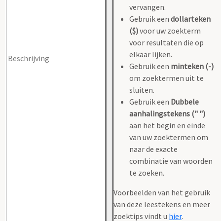
vervangen.
Gebruik een
dollarteken
($)
voor uw zoekterm
voor resultaten die op
elkaar lijken.
Gebruik een
minteken (-)
om zoektermen uit te
sluiten.
Gebruik een
Dubbele
aanhalingstekens (" ")
aan het begin en einde
van uw zoektermen om
naar de exacte
combinatie van woorden
te zoeken.
Voorbeelden van het gebruik
van deze leestekens en meer
zoektips vindt u
hier
.