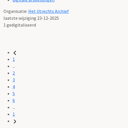
Organisatie:
Het Utrechts Archief
laatste wijziging 23-12-2025
1 gedigitaliseerd
1
...
2
3
4
5
6
...
1