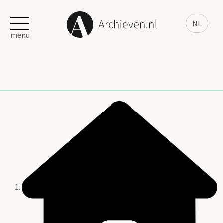
NL
menu