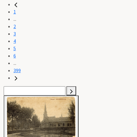
1
...
2
3
4
5
6
...
399