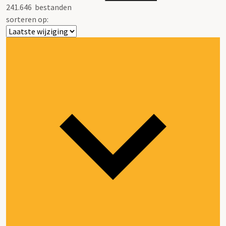
241.646
bestanden
sorteren op: