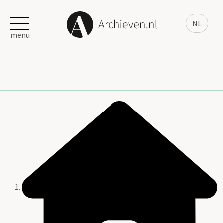
NL
menu