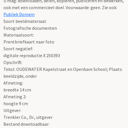
U mag: downloaden, delen, kopiëren, publiceren en bewerken,
ook met een commercieel doel. Voorwaarde: geen. Zie ook:
Publiek Domein
Soort beeldmateriaal:
Fotografische documenten
Materiaalsoort:
Prentbriefkaart naar foto
Soort negatief:
digitale reproductie X 250393
Opschrift:
Tekst: OUDEWATER Kapelstraat en Openbare School; Plaats:
beeldzijde, onder
Afmeting:
breedte 14 cm
Afmeting 2:
hoogte 9 cm
Uitgever:
Trenkler Co., Dr., uitgever
Bestand downloadbaar: