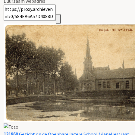
Duurzaam webadres
131960
Gezicht op de Openbare lagere School (Kapellestraat