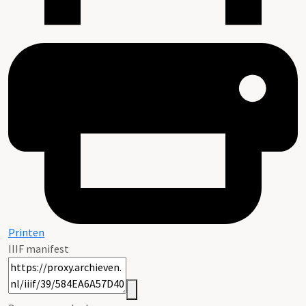
Printen
IIIF manifest