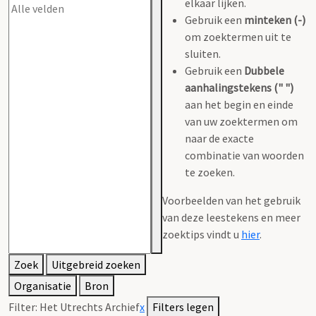
elkaar lijken.
Gebruik een
minteken (-)
om zoektermen uit te
sluiten.
Gebruik een
Dubbele
aanhalingstekens (" ")
aan het begin en einde
van uw zoektermen om
naar de exacte
combinatie van woorden
te zoeken.
Voorbeelden van het gebruik
van deze leestekens en meer
zoektips vindt u
hier
.
Zoek
Uitgebreid zoeken
Organisatie
Bron
Filter:
Het Utrechts Archief
x
Filters legen