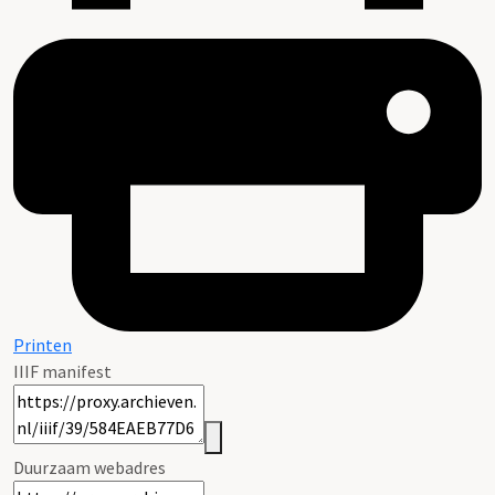
Printen
IIIF manifest
Duurzaam webadres