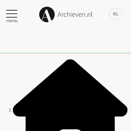
NL
menu