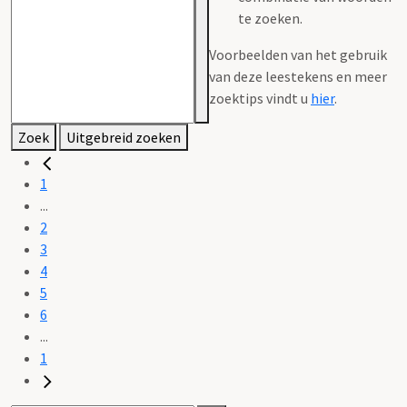
te zoeken.
Voorbeelden van het gebruik
van deze leestekens en meer
zoektips vindt u
hier
.
Zoek
Uitgebreid zoeken
1
...
2
3
4
5
6
...
1