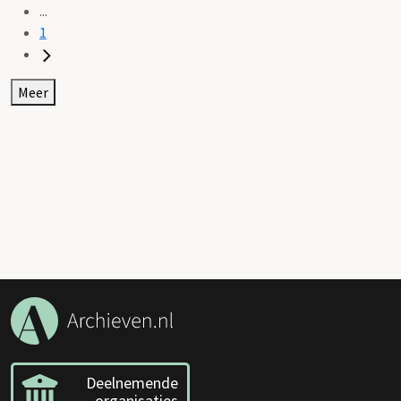
...
1
Meer
Deelnemende
organisaties