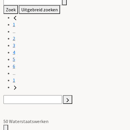
Zoek
Uitgebreid zoeken
1
...
2
3
4
5
6
...
1
50 Waterstaatswerken