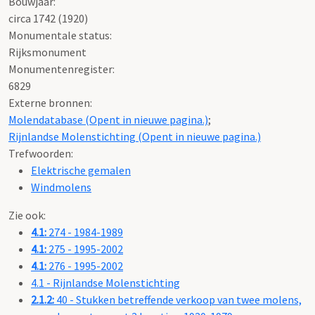
Bouwjaar:
circa 1742 (1920)
Monumentale status:
Rijksmonument
Monumentenregister:
6829
Externe bronnen:
Molendatabase (Opent in nieuwe pagina.)
;
Rijnlandse Molenstichting (Opent in nieuwe pagina.)
Trefwoorden:
Elektrische gemalen
Windmolens
Zie ook:
4.1:
274 - 1984-1989
4.1:
275 - 1995-2002
4.1:
276 - 1995-2002
4.1 - Rijnlandse Molenstichting
2.1.2:
40 - Stukken betreffende verkoop van twee molens,