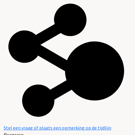
Stel een vraag of plaats een opmerking op de tijdlijn