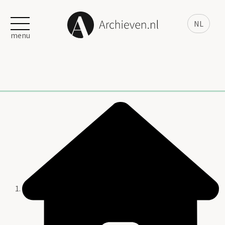
NL
menu