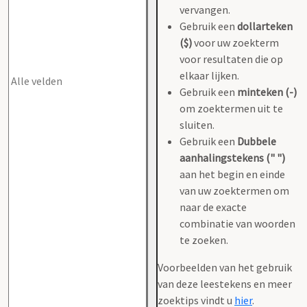
vervangen.
Gebruik een
dollarteken
($)
voor uw zoekterm
voor resultaten die op
elkaar lijken.
Gebruik een
minteken (-)
om zoektermen uit te
sluiten.
Gebruik een
Dubbele
aanhalingstekens (" ")
aan het begin en einde
van uw zoektermen om
naar de exacte
combinatie van woorden
te zoeken.
Voorbeelden van het gebruik
van deze leestekens en meer
zoektips vindt u
hier
.