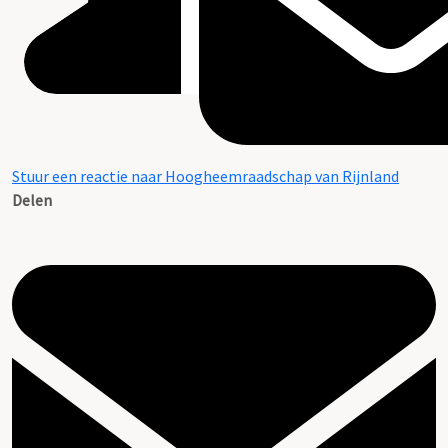
Stuur een reactie naar Hoogheemraadschap van Rijnland
Delen