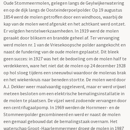
Oude Stommeermolen, gelegen langs de Geylwijkerwatering
en op de dijk langs de Oosteinderpoelpolder. Op 19 augustus
1854 werd de molen getroffen door een windhoos, waarbij de
kap van de molen werd afgerukt en het achtkant werd ontzet.
Er volgden herstelwerkzaamheden. In 1919 werd de molen
geraakt door bliksem en brandde geheel af. Ter vervanging
werd molen nr. 1 van de Vriesekoopsche polder aangekocht en
naast de fundering van de oude molen geplaatst. Dit bleek
geen succes: in 1927 was het de bedoeling om de molen half te
verdekkeren, ware het niet dat de molen op 24 december 1928
op hol sloeg tijdens een sneeuwbui waardoor de molenas brak
en het wiekenkruis naar beneden stortte. De molen werd door
A.J. Dekker weer maalvaardig opgeleverd, maar er werd vrijwel
meteen besloten om een elektrische bemalingsinstallatie in
de molen te plaatsen. De vijzel werd zodoende vervangen door
een centrifugaalpomp. In 1969 werden de Hornmeer- en de
Stommeerpolder gecombineerd en werd er naast de molen
een gemaal gebouwd dat de bemalingstaak overnam. Het
waterschap Groot-Haarlemmermeer droeg de molen in 1987