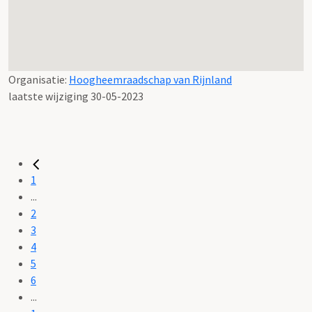
Organisatie:
Hoogheemraadschap van Rijnland
laatste wijziging 30-05-2023
1
...
2
3
4
5
6
...