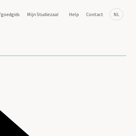
fgoedgids
Mijn Studiezaal
Help
Contact
NL