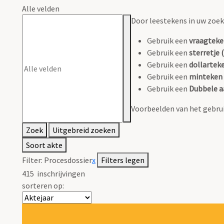
Alle velden
Door leestekens in uw zoeko
Gebruik een
vraagteke
Gebruik een
sterretje (
Gebruik een
dollarteke
Gebruik een
minteken 
Gebruik een
Dubbele a
Voorbeelden van het gebrui
Zoek
Uitgebreid zoeken
Soort akte
Filter:
Procesdossier
x
Filters legen
415
inschrijvingen
sorteren op: