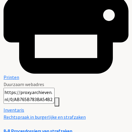
Printen
Duurzaam webadres
Inventaris
Rechtspraak in burgerlijke en strafzaken
8-8
Procesdossiers van strafzaken