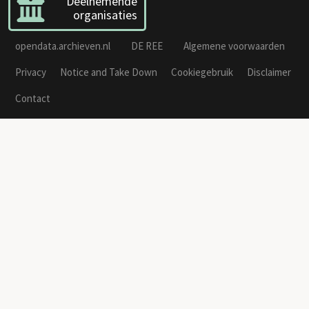
Deelnemende
organisaties
opendata.archieven.nl
DE REE
Algemene voorwaarden
Privacy
Notice and Take Down
Cookiegebruik
Disclaimer
Contact