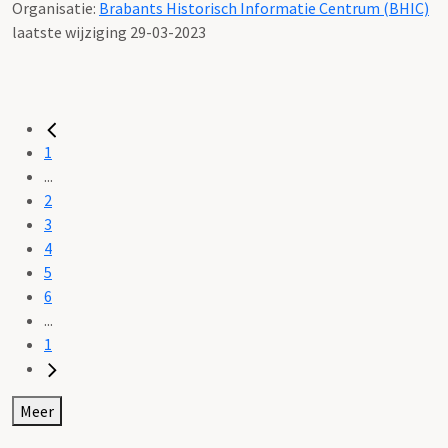
Organisatie:
Brabants Historisch Informatie Centrum (BHIC)
laatste wijziging 29-03-2023
1
...
2
3
4
5
6
...
1
Meer