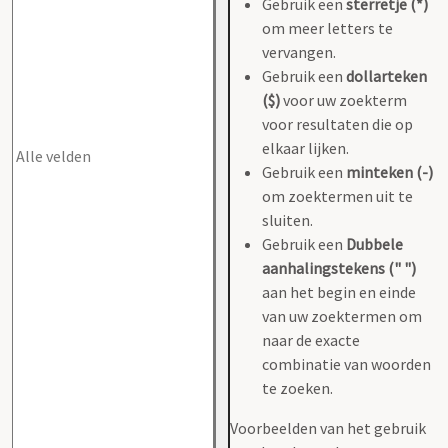
Gebruik een
sterretje (*)
om meer letters te
vervangen.
Gebruik een
dollarteken
($)
voor uw zoekterm
voor resultaten die op
elkaar lijken.
Gebruik een
minteken (-)
om zoektermen uit te
sluiten.
Gebruik een
Dubbele
aanhalingstekens (" ")
aan het begin en einde
van uw zoektermen om
naar de exacte
combinatie van woorden
te zoeken.
Voorbeelden van het gebruik