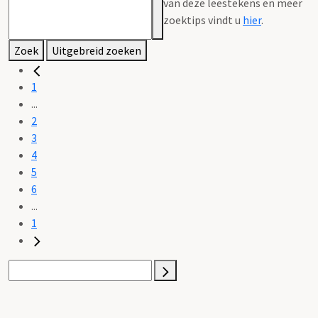
van deze leestekens en meer
zoektips vindt u
hier
.
Zoek
Uitgebreid zoeken
1
...
2
3
4
5
6
...
1