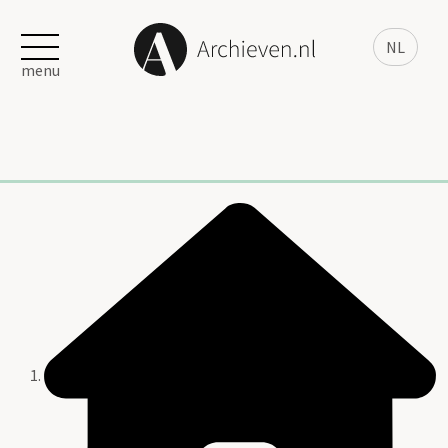
NL
menu