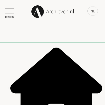
NL
menu