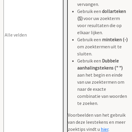
vervangen.
Gebruik een
dollarteken
($)
voor uw zoekterm
voor resultaten die op
elkaar lijken.
Gebruik een
minteken (-)
om zoektermen uit te
sluiten.
Gebruik een
Dubbele
aanhalingstekens (" ")
aan het begin en einde
van uw zoektermen om
naar de exacte
combinatie van woorden
te zoeken.
Voorbeelden van het gebruik
van deze leestekens en meer
zoektips vindt u
hier
.