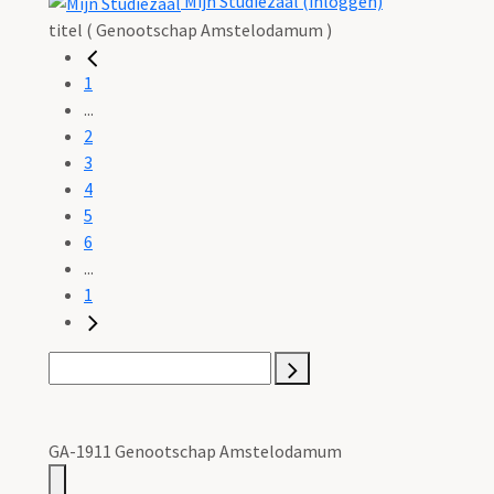
Mijn Studiezaal (inloggen)
titel ( Genootschap Amstelodamum )
1
...
2
3
4
5
6
...
1
GA-1911 Genootschap Amstelodamum