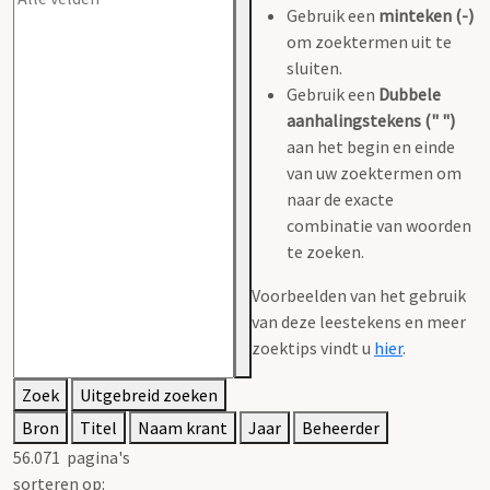
Gebruik een
minteken (-)
om zoektermen uit te
sluiten.
Gebruik een
Dubbele
aanhalingstekens (" ")
aan het begin en einde
van uw zoektermen om
naar de exacte
combinatie van woorden
te zoeken.
Voorbeelden van het gebruik
van deze leestekens en meer
zoektips vindt u
hier
.
Zoek
Uitgebreid zoeken
Bron
Titel
Naam krant
Jaar
Beheerder
56.071
pagina's
sorteren op: