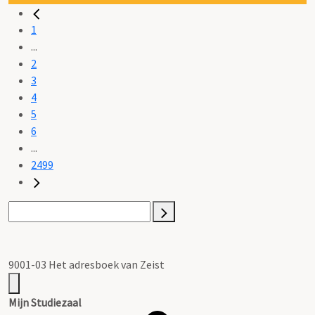
1
...
2
3
4
5
6
...
2499
9001-03 Het adresboek van Zeist
Mijn Studiezaal