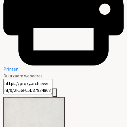
Printen
Duurzaam webadres