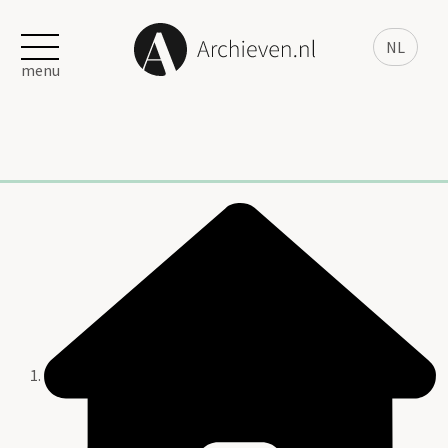
NL
menu