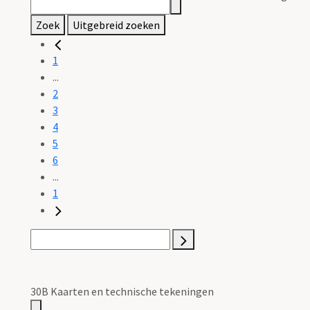
Zoek
Uitgebreid zoeken
1
...
2
3
4
5
6
...
1
30B Kaarten en technische tekeningen