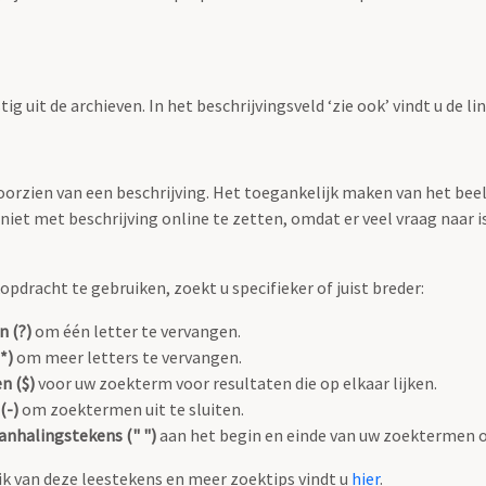
g uit de archieven. In het beschrijvingsveld ‘zie ook’ vindt u de l
 voorzien van een beschrijving. Het toegankelijk maken van het b
iet met beschrijving online te zetten, omdat er veel vraag naar is
pdracht te gebruiken, zoekt u specifieker of juist breder:
n (?)
om één letter te vervangen.
*)
om meer letters te vervangen.
n ($)
voor uw zoekterm voor resultaten die op elkaar lijken.
(-)
om zoektermen uit te sluiten.
anhalingstekens (" ")
aan het begin en einde van uw zoektermen 
k van deze leestekens en meer zoektips vindt u
hier
.