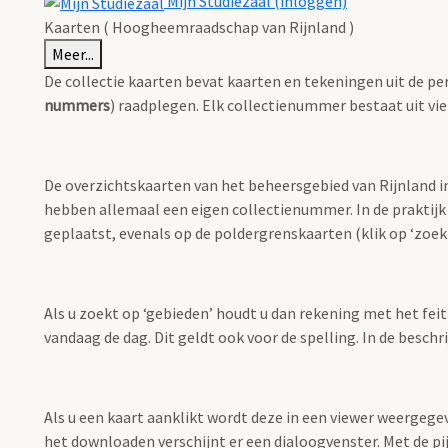
Mijn Studiezaal (inloggen)
Kaarten ( Hoogheemraadschap van Rijnland )
Meer...
De collectie kaarten bevat kaarten en tekeningen uit de pe
nummers
) raadplegen. Elk collectienummer bestaat uit vie
De overzichtskaarten van het beheersgebied van Rijnland i
hebben allemaal een eigen collectienummer. In de praktijk
geplaatst, evenals op de poldergrenskaarten (klik op ‘zoekt
Als u zoekt op ‘gebieden’ houdt u dan rekening met het fei
vandaag de dag. Dit geldt ook voor de spelling. In de besch
Als u een kaart aanklikt wordt deze in een viewer weergege
het downloaden verschijnt er een dialoogvenster. Met de pi