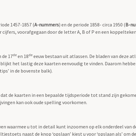
riode 1457-1857 (
A-nummers
) en de periode 1858- circa 1950 (
B-n
r cijfers, voorafgegaan door de letter A, B of P en een koppelteken
de
de
n de 17
en 18
eeuw bestaan uit atlassen. De bladen van deze at
 blijkt het lastig deze kaarten eenvoudig te vinden. Daarom hebb
ips’ in de bovenste balk).
t dat de kaarten in een bepaalde tijdsperiode tot stand zijn geko
rijvingen kan ook oude spelling voorkomen.
ven waarmee u tot in detail kunt inzoomen op elk onderdeel van d
jltjestoets naast de knop ‘opslaan’ kiest u voor ‘opslaan als’ om