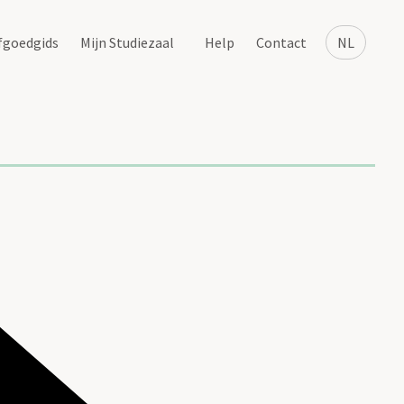
fgoedgids
Mijn Studiezaal
Help
Contact
NL