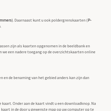
ummers
). Daarnaast kunt u ook poldergrenskaarten (
P-
.
lassen zijn als kaarten opgenomen in de beeldbank en
en we een nadere toegang op de overzichtskaarten online
men en de benaming van het gebied anders kan zijn dan
e kaart. Onder aan de kaart vindt u een downloadknop. Na
 de kaart in de door u gewenste map op uw computer op te