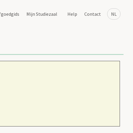
fgoedgids
Mijn Studiezaal
Help
Contact
NL