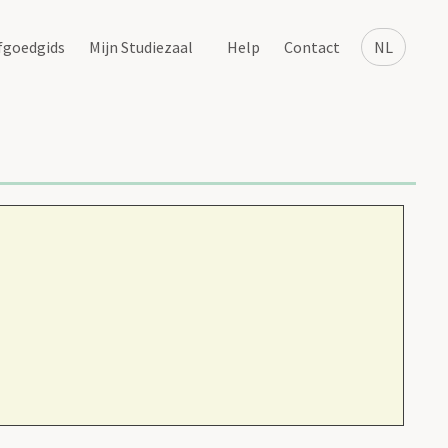
fgoedgids
Mijn Studiezaal
Help
Contact
NL